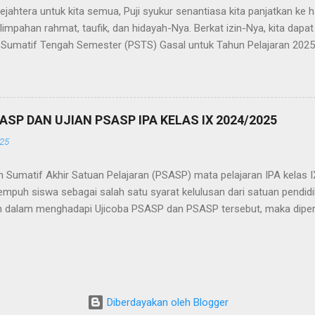
jahtera untuk kita semua, Puji syukur senantiasa kita panjatkan ke 
limpahan rahmat, taufik, dan hidayah-Nya. Berkat izin-Nya, kita dap
n Sumatif Tengah Semester (PSTS) Gasal untuk Tahun Pelajaran 202
 dan tanggung jawab. PSTS merupakan bagian penting dari proses e
g untuk menilai sejauh mana peserta didik menguasai kompetensi set
mengajar. Hasil dari penilaian ini diharapkan dapat memberikan gam
elajar peserta didik, khususnya dalam mata pelajaran Ilmu Pengetahu
SASP DAN UJIAN PSASP IPA KELAS IX 2024/2025
abupaten Wonogiri. Sebagai bagian dari upaya untuk menjamin kuali
025
g akan diujikan, kami telah menyusun kisi-kisi PSTS Gasal yang men
ran (CP) yang telah ditetapkan. Kisi-kisi ini diharapkan menjadi acu
 Sumatif Akhir Satuan Pelajaran (PSASP) mata pelajaran IPA kelas IX
..
empuh siswa sebagai salah satu syarat kelulusan dari satuan pendid
n dalam menghadapi Ujicoba PSASP dan PSASP tersebut, maka diperluk
 mencakup berbagai topik yang relevan dengan Kurikulum Merdeka da
 IPA yang harus dikuasai oleh peserta didik di kelas IX tahun pelaja
i Ujicoba PSASP dan PSASP sangat penting untuk memfokuskan pemb
dah siswa dalam memahami ruang lingkup ujian yang akan dihadapi.
at lebih terarah dalam mempersiapkan diri dan meminimalisir ketidakp
Diberdayakan oleh Blogger
u, kisi-kisi ini juga menjadi alat evaluasi bagi guru untuk memastika