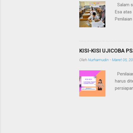
Salam se
Esa atas 
Penilaia
semangat
dirancan
belajar 
capaian b
KISI-KISI UJICOBA P
SMP se-K
Oleh
Nurhamudin
-
Maret 05, 2
soal yan
Pembelaja
Penilaian
menyusu.
harus dit
persiapa
kisi ini
pelajaran
kisi-kis
mempermu
siswa dap
Selain it