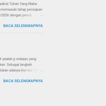
hadirat Tuhan Yang Maha
at memasuki tahap persiapan
5/2026 dengan penuh
valuasi pembelajaran yang
BACA SELENGKAPNYA
elah menjalani kegiatan
baran menyeluruh mengenai
an Alam (IPA) di jenjang
tas dan keselarasan soal-
gacu pada Capaian
an bagi para pendidik dalam
 adalah p enilaian yang
ikan. Sebagai langkah
an adanya kisi-kisi. Kisi-
n Capaian Pembelajaran mata
BACA SELENGKAPNYA
ran 2024/2025. Penyusunan
elajaran dan
 Dengan adanya kisi-kisi,
astian terkait materi ujian.
n bahwa proses pembelajaran