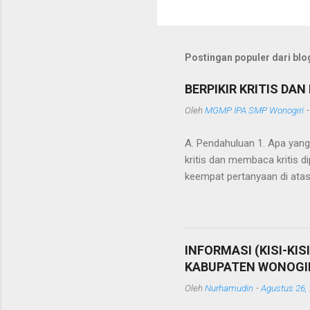
P
o
s
t
Postingan populer dari blog
i
n
g
BERPIKIR KRITIS DA
K
o
Oleh
MGMP IPA SMP Wonogiri
m
e
A. Pendahuluan 1. Apa yang
n
kritis dan membaca kritis 
t
a
keempat pertanyaan di atas
r
saja menjadi peserta semin
menjelaskan bahwa menuru
telah diterapkan di Eropa.
tercapai dengan baik. Gur
INFORMASI (KISI-KI
melampirkan langkah atau t
KABUPATEN WONOGIR
kebetulan menjadi peserta
Oleh
Nurhamudin
-
Agustus 26,