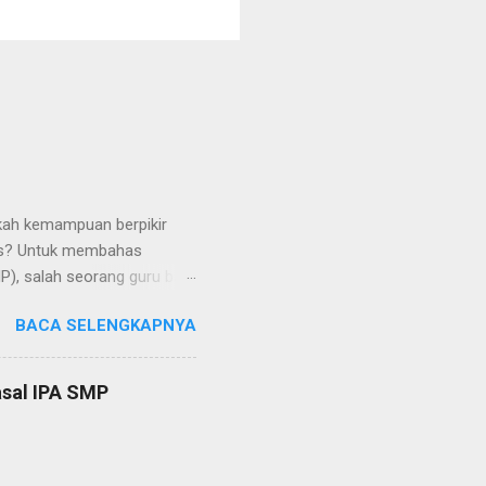
akah kemampuan berpikir
itis? Untuk membahas
P), salah seorang guru baru
alkan metode Jigsaw. Ia
BACA SELENGKAPNYA
etode yang ampuh dan
kompetensi belajar siswa
n sarannya, guru tersebut
sal IPA SMP
 bagaimana sikap Anda yang