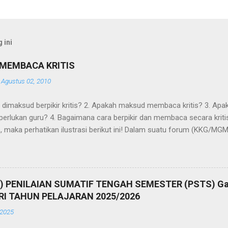
 ini
N MEMBACA KRITIS
-
Agustus 02, 2010
 dimaksud berpikir kritis? 2. Apakah maksud membaca kritis? 3. Ap
diperlukan guru? 4. Bagaimana cara berpikir dan membaca secara kr
, maka perhatikan ilustrasi berikut ini! Dalam suatu forum (KKG/MGM
ar dan berbagi informasi mengenai suatu metode pembelajaran, mis
t pemakalah dalam seminar tersebut, metode Jigsaw merupakan m
 Dengan menggunakan metode tersebut para siswa menjadi aktif dan 
u tersebut menyarankan para guru menggunakannya. Untuk menguatka
SI) PENILAIAN SUMATIF TENGAH SEMESTER (PSTS) Ga
ahapan menerapkan metode Jigsaw . Berdasarkan ilustrasi di atas,
I TAHUN PELAJARAN 2025/2026
 dalam forum KKG/MGMP tersebut? Apakah menerima...
 2025