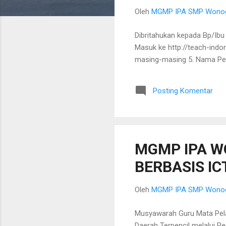
g
Oleh
MGMP IPA SMP Wonog
a
n
Dibritahukan kepada Bp/Ibu
Masuk ke http://teach-indon
masing-masing 5. Nama Pel
Posting Komentar
MGMP IPA W
BERBASIS IC
Oleh
MGMP IPA SMP Wonog
Musyawarah Guru Mata Pel
Daerah Terpencil melalui 