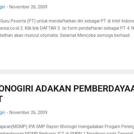
iri
-
November 26, 2009
 Guru Peserta (PT) untuk mendaftarkan diri sebagai PT di Intel Indo
esia.co.id 2. Klik link DAFTAR 3. Isi form pendaftaran sebagai PT 4.
atihan akan muncul otomatis. Selamat Mencoba semoga berhasil.
ONOGIRI ADAKAN PEMBERDAY
T
iri
-
November 26, 2009
ajaran(MGMP) IPA SMP Rayon Wonogiri mengadakan Progam Pening
Pemberdayaan MGMP Berbasis ICT di SMPN 1 Ngadirojo pada Tanggal