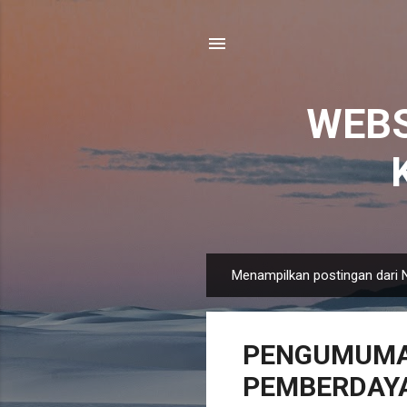
WEBS
Menampilkan postingan dari 
P
o
s
PENGUMUMAN
t
i
PEMBERDAYA
n