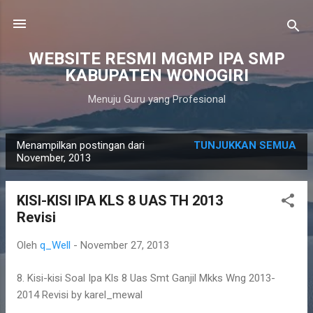
Langsung ke konten utama
WEBSITE RESMI MGMP IPA SMP
KABUPATEN WONOGIRI
Menuju Guru yang Profesional
Menampilkan postingan dari
TUNJUKKAN SEMUA
P
November, 2013
o
s
KISI-KISI IPA KLS 8 UAS TH 2013
t
Revisi
i
n
Oleh
q_Well
-
November 27, 2013
g
8. Kisi-kisi Soal Ipa Kls 8 Uas Smt Ganjil Mkks Wng 2013-
a
2014 Revisi by karel_mewal
n