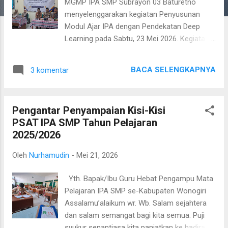
MGMP IPA SMP Subrayon 03 Baturetno
menyelenggarakan kegiatan Penyusunan
Modul Ajar IPA dengan Pendekatan Deep
Learning pada Sabtu, 23 Mei 2026. Kegiatan
yang berlangsung di SMP Negeri 1 Tirtomoyo
ini diikuti oleh 24 guru IPA SMP anggota
BACA SELENGKAPNYA
3 komentar
Kombel MGMP IPA SR 03 Baturetno.
Kegiatan tersebut menjadi salah satu upaya
untuk memperkuat implementasi
Pengantar Penyampaian Kisi-Kisi
pembelajaran mendalam ( Deep Learning )
PSAT IPA SMP Tahun Pelajaran
dalam proses pembelajaran IPA di sekolah.
2025/2026
Transformasi Pembelajaran Bermakna Acara
diawali dengan pembukaan, menyanyikan
Oleh
Nurhamudin
-
Mei 21, 2026
lagu kebangsaan Indonesia Raya, serta doa
bersama. Kepala SMP Negeri 1 Tirtomoyo,
Yth. Bapak/Ibu Guru Hebat Pengampu Mata
Nugroho, S.Pd., M.Pd., dalam sambutannya
Pelajaran IPA SMP se-Kabupaten Wonogiri
menyampaikan apresiasi atas
Assalamu’alaikum wr. Wb. Salam sejahtera
terselenggaranya kegiatan kolaboratif yang
dan salam semangat bagi kita semua. Puji
menghadirkan guru-guru IPA dari berbagai
syukur senantiasa kita panjatkan ke hadirat