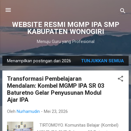
Langsung ke konten utama
WEBSITE RESMI MGMP IPA SMP
KABUPATEN WONOGIRI
Menuju Guru yang Profesional
Menampilkan postingan dari 2026
TUNJUKKAN SEMUA
P
o
Transformasi Pembelajaran
s
Mendalam: Kombel MGMP IPA SR 03
t
Baturetno Gelar Penyusunan Modul
i
Ajar IPA
n
g
Oleh
Nurhamudin
-
Mei 23, 2026
a
n
TIRTOMOYO. Komunitas Belajar (Kombel)