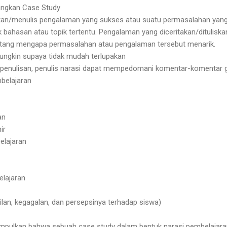
ngkan Case Study
kan/menulis pengalaman yang sukses atau suatu permasalahan yang
bahasan atau topik tertentu. Pengalaman yang diceritakan/ditulis
entang mengapa permasalahan atau pengalaman tersebut menarik.
mungkin supaya tidak mudah terlupakan
penulisan, penulis narasi dapat mempedomani komentar-komentar gur
belajaran
an
ir
elajaran
elajaran
ilan, kegagalan, dan persepsinya terhadap siswa)
impulkan bahwa sebuah case study dalam bentuk narasi pembelajara