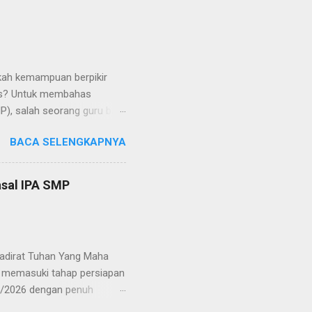
akah kemampuan berpikir
itis? Untuk membahas
P), salah seorang guru baru
alkan metode Jigsaw. Ia
BACA SELENGKAPNYA
etode yang ampuh dan
kompetensi belajar siswa
n sarannya, guru tersebut
sal IPA SMP
 bagaimana sikap Anda yang
hadirat Tuhan Yang Maha
at memasuki tahap persiapan
5/2026 dengan penuh
valuasi pembelajaran yang