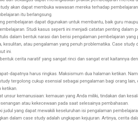
se study akan dapat membuka wawasan mereka terhadap pembelajar
elajaran itu berlangsung.
entang pembelajaran dapat digunakan untuk membantu, baik guru mau
belajaran. Studi kasus seperti ini menjadi catatan penting dalam 
itulis dalam bentuk narasi dan berisi pengalaman pembelajaran yang
, kesulitan, atau pengalaman yang penuh problematika. Case study d
t ini.
 bentuk cerita naratif yang sangat rinci dan sangat erat kaitannya
dapat-dapatnya harus ringkas. Maksismum dua halaman ketikan. Nam
tudy tergolong cukup esensial sebagai pengalaman bagi orang lain, 
 ketikan.
t unsur kemanusiaan: kemauan yang Anda miliki, tindakan dan kesa
senangan atau kekecewaan pada saat selesainya pembahasan.
i judul yang dapat mewakili keseluruhan isi pengalaman pembelajaran
kan dalam case study adalah ungkapan kejujuran. Artinya, cerita dal