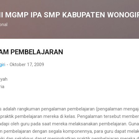
Langsung ke konten utama
I MGMP IPA SMP KABUPATEN WONOGI
onal
LAM PEMBELAJARAN
iri
-
Oktober 17, 2009
syah
ria
us adalah rangkuman pengalaman pembelajaran (pengalaman mengajar)
praktik pembelajaran mereka di kelas. Pengalaman tersebut member
dapi oleh guru pada saat mereka melaksanakan pembelajaran. Gunan
m pembelajaran dengan segala komponennya, para guru dapat melakuk
iki dan sekaligus dapat meningkatkan praktik pembelajaran mereka di