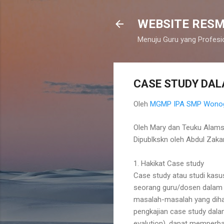
WEBSITE RESM
Menuju Guru yang Profesi
CASE STUDY DA
Oleh
MGMP IPA SMP Wonog
Oleh Mary dan Teuku Alam
Dipublkskn oleh Abdul Zaka
1. Hakikat Case study
Case study atau studi kas
seorang guru/dosen dalam 
masalah-masalah yang diha
pengkajian case study dala
evalution), dapat memperba