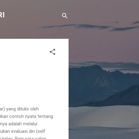
RI
 yang ditulis oleh
ikan contoh nyata tentang
ya adalah melalui
an evaluasi diri (self
 kelas. Bagi para calon