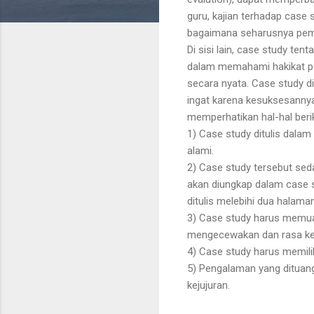
guru, kajian terhadap ca
bagaimana seharusnya pemb
Di sisi lain, case study t
dalam memahami hakikat pem
secara nyata. Case study d
ingat karena kesuksesannya
memperhatikan hal-hal beriku
1) Case study ditulis dalam
alami.
2) Case study tersebut se
akan diungkap dalam case s
ditulis melebihi dua halaman
3) Case study harus memua
mengecewakan dan rasa ke
4) Case study harus memilik
5) Pengalaman yang dituang
kejujuran.