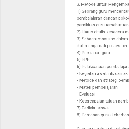
3. Metode untuk Mengemba
1) Seorang guru mencerita
pembelajaran dengan pokok 
pemikiran guru tersebut t
2) Harus ditulis sesegera 
3) Sebagai masukan dalam 
ikut mengamati proses pem
4) Persiapan guru
5) RPP
6) Pelaksanaan pembelajar
• Kegiatan awal, inti, dan akh
• Metode dan strategi pemb
• Materi pembelajaran
• Evaluasi
• Ketercapaian tujuan pemb
7) Perilaku siswa
8) Perasaan guru (keberhas
Dengan demikian dapat dis