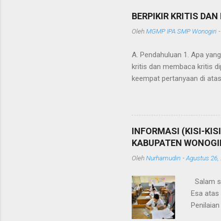
n
g
BERPIKIR KRITIS DA
K
o
Oleh
MGMP IPA SMP Wonogiri
m
e
A. Pendahuluan 1. Apa yang
n
kritis dan membaca kritis 
t
a
keempat pertanyaan di atas
r
saja menjadi peserta semin
menjelaskan bahwa menuru
telah diterapkan di Eropa.
tercapai dengan baik. Gur
INFORMASI (KISI-KI
melampirkan langkah atau t
KABUPATEN WONOGIR
kebetulan menjadi peserta
Oleh
Nurhamudin
-
Agustus 26,
Salam se
Esa atas 
Penilaia
semangat