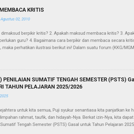
N MEMBACA KRITIS
-
Agustus 02, 2010
 dimaksud berpikir kritis? 2. Apakah maksud membaca kritis? 3. Ap
diperlukan guru? 4. Bagaimana cara berpikir dan membaca secara kr
, maka perhatikan ilustrasi berikut ini! Dalam suatu forum (KKG/MGM
ar dan berbagi informasi mengenai suatu metode pembelajaran, mis
t pemakalah dalam seminar tersebut, metode Jigsaw merupakan m
 Dengan menggunakan metode tersebut para siswa menjadi aktif dan 
u tersebut menyarankan para guru menggunakannya. Untuk menguatka
SI) PENILAIAN SUMATIF TENGAH SEMESTER (PSTS) Ga
ahapan menerapkan metode Jigsaw . Berdasarkan ilustrasi di atas,
I TAHUN PELAJARAN 2025/2026
 dalam forum KKG/MGMP tersebut? Apakah menerima...
 2025
jahtera untuk kita semua, Puji syukur senantiasa kita panjatkan ke 
limpahan rahmat, taufik, dan hidayah-Nya. Berkat izin-Nya, kita dap
n Sumatif Tengah Semester (PSTS) Gasal untuk Tahun Pelajaran 202
 dan tanggung jawab. PSTS merupakan bagian penting dari proses e