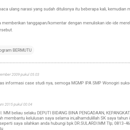
ca ulang narasi yang sudah ditulisnya itu beberapa kali, kemudian m
nta memberikan tanggapan/komentar dengan menuliskan ide-ide mer
rsebut.
ogram BERMUTU
ember 2009 pukul 05.03
tas informasi case studi nya, semoga MGMP IPA SMP Wonogiri sukse
uni 2015 pukul 00.04
I. MM beliau selaku DEPUTI BIDANG BINA PENGADAAN, KEPANGK
ah membantu kelulusan saya selama ini,alhamdulillah SK saya tahun i
 seperti saya silahkan anda hubungi bpk DR.SULARDI.MM Tlp; 0813-46
tu