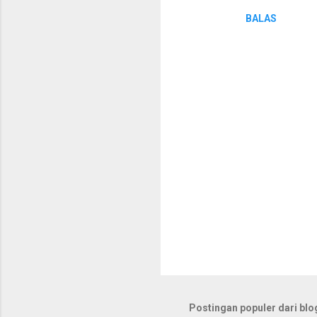
r
BALAS
P
o
s
t
Postingan populer dari blog
i