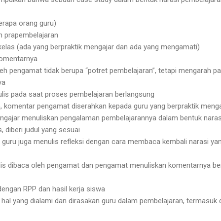
berapa orang guru)
n prapembelajaran
i kelas (ada yang berpraktik mengajar dan ada yang mengamati)
komentarnya
oleh pengamat tidak berupa “potret pembelajaran”, tetapi mengarah 
ya
lis pada saat proses pembelajaran berlangsung
n, komentar pengamat diserahkan kepada guru yang berpraktik menga
mengajar menuliskan pengalaman pembelajarannya dalam bentuk naras
, diberi judul yang sesuai
, guru juga menulis refleksi dengan cara membaca kembali narasi yan
ulis dibaca oleh pengamat dan pengamat menuliskan komentarnya ber
dengan RPP dan hasil kerja siswa
al yang dialami dan dirasakan guru dalam pembelajaran, termasuk d