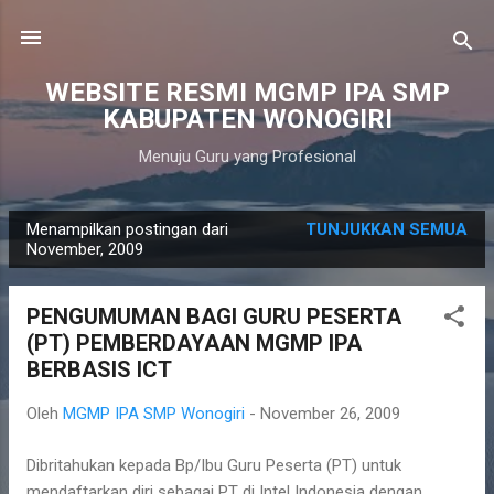
Langsung ke konten utama
WEBSITE RESMI MGMP IPA SMP
KABUPATEN WONOGIRI
Menuju Guru yang Profesional
Menampilkan postingan dari
TUNJUKKAN SEMUA
P
November, 2009
o
s
PENGUMUMAN BAGI GURU PESERTA
t
(PT) PEMBERDAYAAN MGMP IPA
i
BERBASIS ICT
n
g
Oleh
MGMP IPA SMP Wonogiri
-
November 26, 2009
a
Dibritahukan kepada Bp/Ibu Guru Peserta (PT) untuk
n
mendaftarkan diri sebagai PT di Intel Indonesia dengan