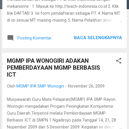
mekanisme : 1. Masuk ke http://teach-indonesia.co.id 2. Klik
link DAFTAR 3. Isi form pendaftaran sebagai PT 4. Nama MT
di isi sesuai MT masing-masing 5. Nama Pelatihan akan
muncul otomatis. Selamat Mencoba semoga berhasil.
BACA SELENGKAPNYA
Posting Komentar
MGMP IPA WONOGIRI ADAKAN
PEMBERDAYAAN MGMP BERBASIS
ICT
Oleh
MGMP IPA SMP Wonogiri
-
November 26, 2009
Musyawarah Guru Mata Pelajaran(MGMP) IPA SMP Rayon
Wonogiri mengadakan Progam Peningkatan Kompetensi
Guru Daerah Terpencil melalui Pemberdayaan MGMP
Berbasis ICT di SMPN 1 Ngadirojo pada Tanggal 14, 21, 28
Nopember 2009 dan 5 Desember 2009. Kegiatan ini diikuti