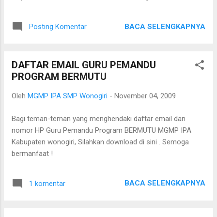
oleh 36 Participant Teacher(PT) dipandu oleh 6 Master
Teacher (MT) ICT. Keenam MT tersebut adalah Drs M Irianto
BACA SELENGKAPNYA
Posting Komentar
Mewal, Agus Dwianto SPd, Sunarno SPd, Joko Dwi Suranto
SPd, Marseno Aji SPd, dan Dra Hj Erma Muflihah MPd. Daftar
PT dan MT lengkap dengan E-mailnya dapat di download di
DAFTAR EMAIL GURU PEMANDU
sini .
PROGRAM BERMUTU
Oleh
MGMP IPA SMP Wonogiri
-
November 04, 2009
Bagi teman-teman yang menghendaki daftar email dan
nomor HP Guru Pemandu Program BERMUTU MGMP IPA
Kabupaten wonogiri, Silahkan download di sini . Semoga
bermanfaat !
BACA SELENGKAPNYA
1 komentar